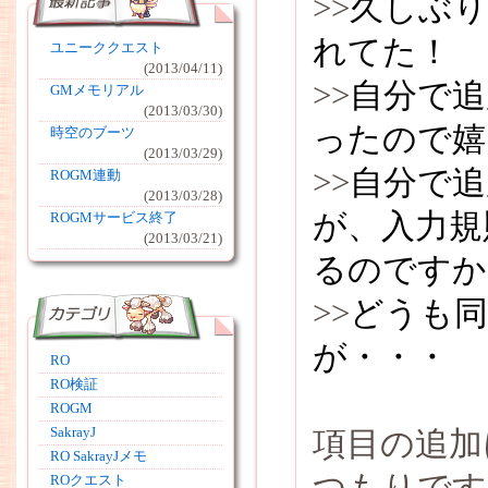
>>
久しぶり
れてた！
ユニーククエスト
(2013/04/11)
>>
自分で
GMメモリアル
(2013/03/30)
ったので嬉
時空のブーツ
(2013/03/29)
>>
自分で追
ROGM連動
(2013/03/28)
が、入力規
ROGMサービス終了
(2013/03/21)
るのですか
>>
どうも
が・・・
RO
RO検証
ROGM
SakrayJ
項目の追加
RO SakrayJメモ
つもりです
ROクエスト