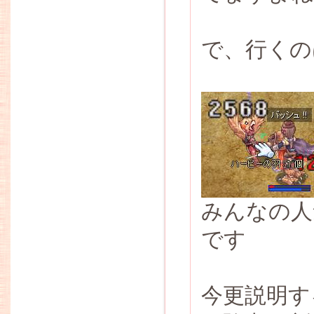
で、行くの
みんなの人
です
今更説明す