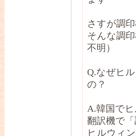
さすが調印
そんな調印
不明）
Q.なぜヒ
の？
A.韓国で
翻訳機で「
ヒルウィン