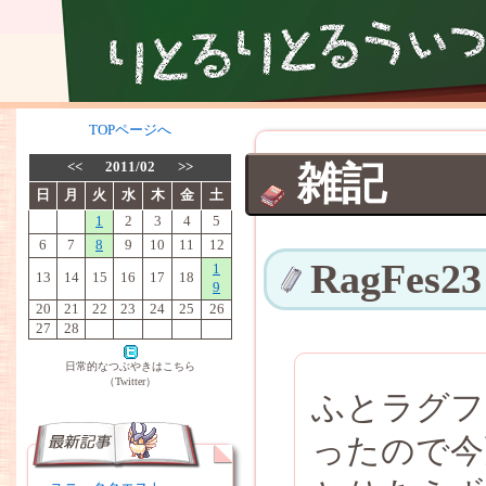
TOPページへ
<<
2011/02
>>
雑記
日
月
火
水
木
金
土
1
2
3
4
5
6
7
8
9
10
11
12
RagFes23
1
13
14
15
16
17
18
9
20
21
22
23
24
25
26
27
28
日常的なつぶやきはこちら
（Twitter）
ふとラグフ
ったので今