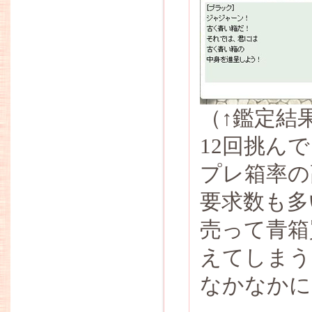
（↑鑑定結
12回挑ん
プレ箱率の
要求数も多
売って青箱
えてしまう
なかなかに