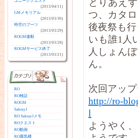
とりあえず
ユニーククエスト
(2013/04/11)
つ、カタロ
GMメモリアル
(2013/03/30)
後夜祭も行
時空のブーツ
(2013/03/29)
いも誰1人
ROGM連動
(2013/03/28)
人しょんぼ
ROGMサービス終了
(2013/03/21)
ん。
次回アップ
RO
RO検証
http://ro-bl
ROGM
SakrayJ
l
RO SakrayJメモ
ようやく、
ROクエスト
RO動画
ようです
RO蜃気楼