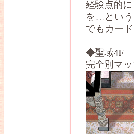
経験点的に
を…という
でもカード
◆聖域4F
完全別マッ