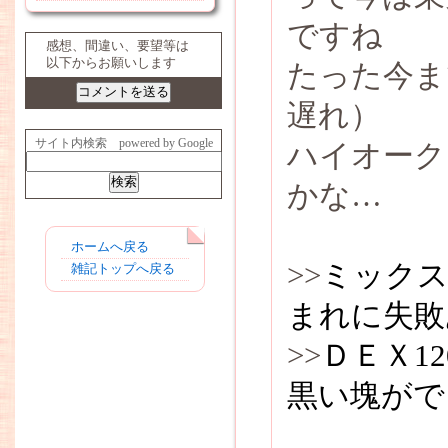
ですね
感想、間違い、要望等は
以下からお願いします
たった今ま
遅れ）
サイト内検索 powered by Google
ハイオーク
かな…
ホームへ戻る
>>
ミック
雑記トップへ戻る
まれに失敗
>>
ＤＥＸ1
黒い塊がで