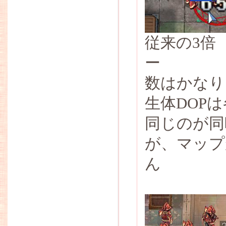
従来の3倍
ー
数はかなり
生体DOP
同じのが同
が、マップ
ん