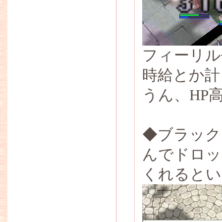
フィーリル
時給とか計
うん、HP
◆ブラック
んでドロッ
くれるとい