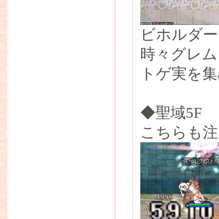
ビホルダー
時々グレム
トゲ実を集
◆聖域5F
こちらも注