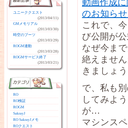
動画作成に
のお知らせ
ユニーククエスト
(2013/04/11)
これで、今
GMメモリアル
(2013/03/30)
び公開が公
時空のブーツ
(2013/03/29)
なぜ今まで
ROGM連動
(2013/03/28)
絶えません
ROGMサービス終了
(2013/03/21)
きましょう
で、私も別
RO
してみよう
RO検証
ROGM
が…
SakrayJ
マシンスペ
RO SakrayJメモ
ROクエスト