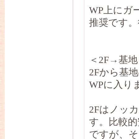
WP上にガ
推奨です。
＜2F→基
2Fから基
WPに入り
2Fはノッ
す。比較的
ですが、そ