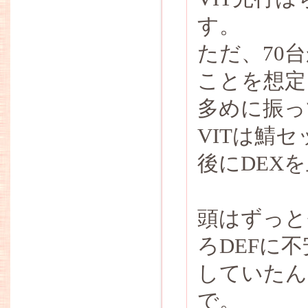
す。
ただ、70
ことを想定
多めに振っ
VITは鯖
後にDEX
頭はずっと
ろDEFに
していたん
で。