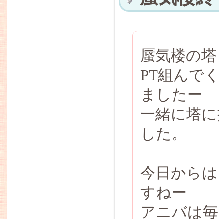
蜃気楼の塔
PT組んで
ましたー
一緒に塔に
した。
今日からは
すねー
アニバは毎