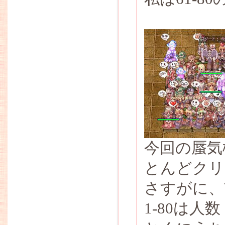
今回の蜃気
とんどクリ
さすがに、
1-80は