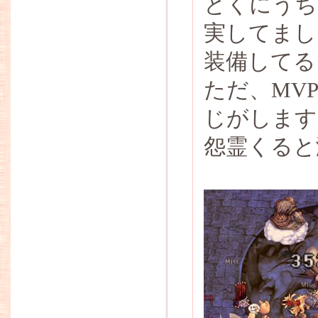
とくにうち
実してまし
装備してる
ただ、MV
じがします
怨霊くると