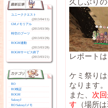
久しぶりの
ユニーククエスト
(2013/04/11)
GMメモリアル
(2013/03/30)
時空のブーツ
(2013/03/29)
ROGM連動
(2013/03/28)
ROGMサービス終了
レポートは
(2013/03/21)
ケミ祭りは
なります。
RO
RO検証
また、
次回
ROGM
SakrayJ
す
（場所は
RO SakrayJメモ