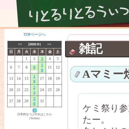
TOPページへ
<<
2008/01
>>
雑記
日
月
火
水
木
金
土
1
2
3
4
5
1
6
7
8
9
11
12
0
Aマミー
1
13
14
15
17
18
19
6
2
20
21
22
24
25
26
3
3
27
28
29
31
0
ケミ祭り参
日常的なつぶやきはこちら
たー。
（Twitter）