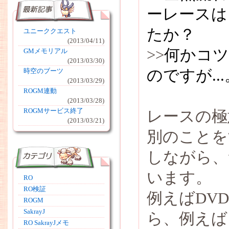
ーレースは
たか？
ユニーククエスト
(2013/04/11)
>>
何かコ
GMメモリアル
(2013/03/30)
のですが...
時空のブーツ
(2013/03/29)
ROGM連動
(2013/03/28)
ROGMサービス終了
レースの極
(2013/03/21)
別のことを
しながら、
います。
RO
RO検証
例えばDV
ROGM
SakrayJ
ら、例えば
RO SakrayJメモ