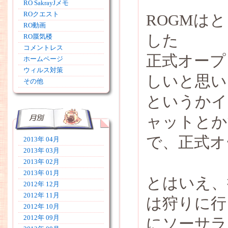
RO SakrayJメモ
ROクエスト
ROGMは
RO動画
した
RO蜃気楼
コメントレス
正式オープ
ホームページ
ウィルス対策
しいと思い
その他
というかイ
ャットとか
で、正式オ
2013年 04月
2013年 03月
2013年 02月
2013年 01月
とはいえ、
2012年 12月
2012年 11月
は狩りに行
2012年 10月
2012年 09月
にソーサラ