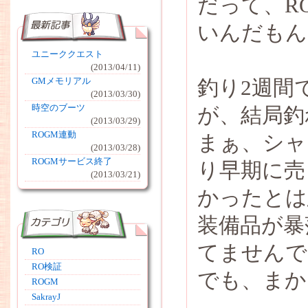
だって、R
いんだもん
ユニーククエスト
(2013/04/11)
釣り2週間
GMメモリアル
(2013/03/30)
時空のブーツ
が、結局釣
(2013/03/29)
ROGM連動
まぁ、シャ
(2013/03/28)
ROGMサービス終了
り早期に売
(2013/03/21)
かったとは
装備品が暴
てませんで
RO
RO検証
でも、まか
ROGM
SakrayJ