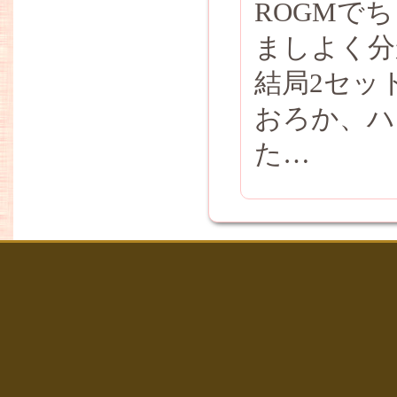
ROGMで
ましよく分
結局2セッ
おろか、ハ
た…