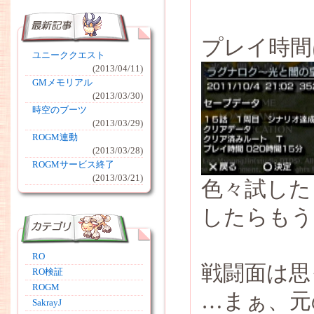
プレイ時間
ユニーククエスト
(2013/04/11)
GMメモリアル
(2013/03/30)
時空のブーツ
(2013/03/29)
ROGM連動
(2013/03/28)
ROGMサービス終了
(2013/03/21)
色々試した
したらもう
RO
戦闘面は思
RO検証
ROGM
…まぁ、元
SakrayJ