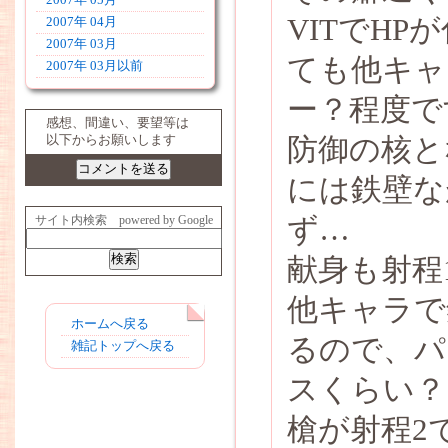
2007年 05月
VITでH
2007年 04月
2007年 03月
ても他キャ
2007年 03月以前
ー？程度で
感想、間違い、要望等は
防御の核と
以下からお願いします
には鉄壁な
ず…
サイト内検索 powered by Google
献身も射程
他キャラで
ホームへ戻る
るので、パ
雑記トップへ戻る
スくらい？
槍が射程2