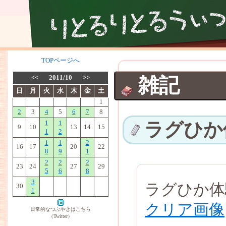
TOPページへ
<<
2011/10
>>
雑記
日
月
火
水
木
金
土
1
2
3
4
5
6
7
8
1
1
ラグひか
9
10
13
14
15
1
2
1
1
2
16
17
20
22
8
9
1
2
2
2
23
24
27
29
5
6
8
3
ラグひか体
30
1
クリア画像
日常的なつぶやきはこちら
（Twitter）