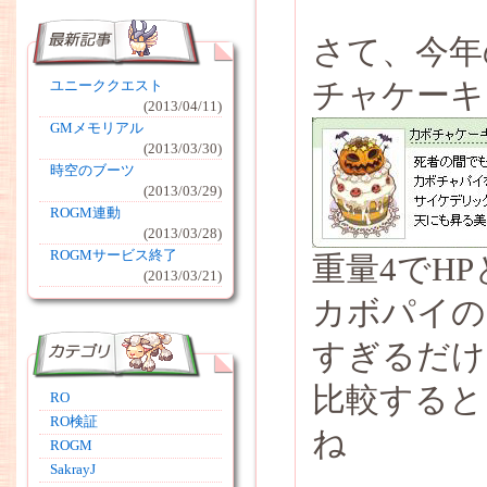
さて、今年
チャケーキ
ユニーククエスト
(2013/04/11)
GMメモリアル
(2013/03/30)
時空のブーツ
(2013/03/29)
ROGM連動
(2013/03/28)
ROGMサービス終了
重量4でHP
(2013/03/21)
カボパイの
すぎるだけ
比較すると
RO
RO検証
ね
ROGM
SakrayJ