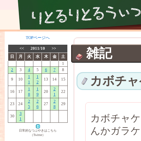
TOPページへ
<<
2011/10
>>
雑記
日
月
火
水
木
金
土
1
2
3
4
5
6
7
8
1
1
カボチャ
9
10
13
14
15
1
2
1
1
2
16
17
20
22
8
9
1
2
2
2
23
24
27
29
5
6
8
3
カボチャケ
30
1
んかガラケ
日常的なつぶやきはこちら
（Twitter）