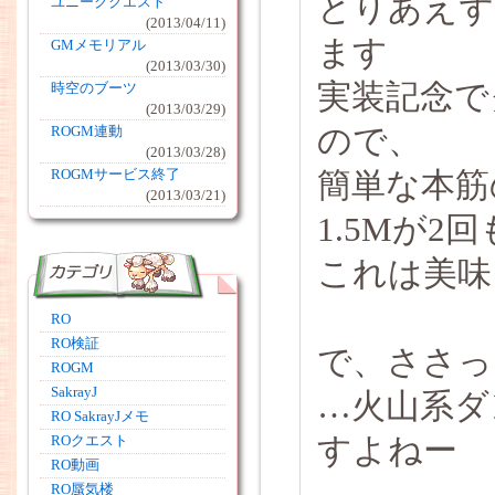
とりあえず
ユニーククエスト
(2013/04/11)
ます
GMメモリアル
(2013/03/30)
実装記念で
時空のブーツ
(2013/03/29)
ので、
ROGM連動
(2013/03/28)
簡単な本筋
ROGMサービス終了
(2013/03/21)
1.5Mが
これは美味
RO
RO検証
で、ささっ
ROGM
SakrayJ
…火山系ダ
RO SakrayJメモ
すよねー
ROクエスト
RO動画
RO蜃気楼