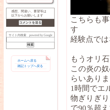
感想、間違い、要望等は
以下からお願いします
こちらも事
す
サイト内検索 powered by Google
経験点では
もうオリ石
ホームへ戻る
雑記トップへ戻る
この炎の奴
らいありま
1時間でエ
物ぎりぎり
で90％超