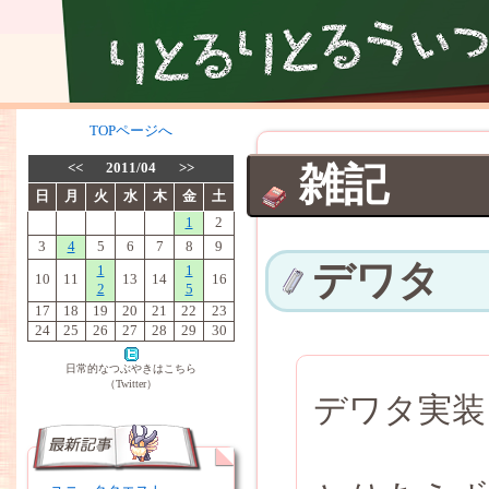
TOPページへ
<<
2011/04
>>
雑記
日
月
火
水
木
金
土
1
2
3
4
5
6
7
8
9
デワタ
1
1
10
11
13
14
16
2
5
17
18
19
20
21
22
23
24
25
26
27
28
29
30
日常的なつぶやきはこちら
（Twitter）
デワタ実装