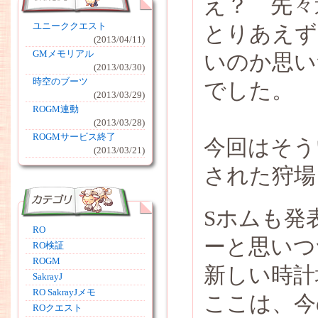
え？ 先々
ユニーククエスト
とりあえず
(2013/04/11)
GMメモリアル
いのか思い
(2013/03/30)
時空のブーツ
でした。
(2013/03/29)
ROGM連動
(2013/03/28)
ROGMサービス終了
今回はそう
(2013/03/21)
された狩場
Sホムも発
RO
ーと思いつ
RO検証
ROGM
新しい時計
SakrayJ
RO SakrayJメモ
ここは、今
ROクエスト