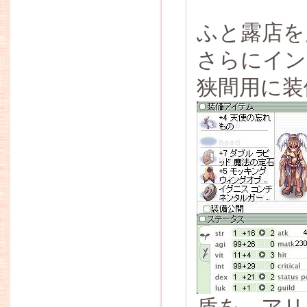
ふと露店を
さらにイン
狭間用に装