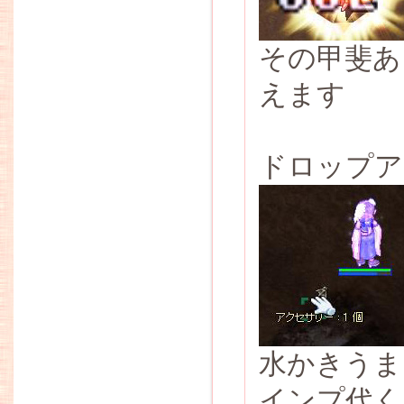
その甲斐あっ
えます
ドロップア
水かきうま
インプ代く