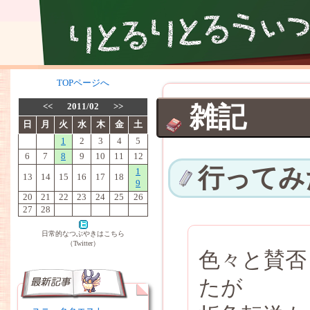
TOPページへ
<<
2011/02
>>
雑記
日
月
火
水
木
金
土
1
2
3
4
5
6
7
8
9
10
11
12
行ってみ
1
13
14
15
16
17
18
9
20
21
22
23
24
25
26
27
28
日常的なつぶやきはこちら
（Twitter）
色々と賛否
たが