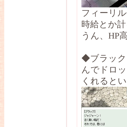
フィーリル
時給とか計
うん、HP
◆ブラック
んでドロッ
くれるとい