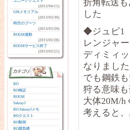
折角転送も
ユニーククエスト
(2013/04/11)
した
GMメモリアル
(2013/03/30)
時空のブーツ
◆ジュピ1
(2013/03/29)
ROGM連動
レンジャーで
(2013/03/28)
ROGMサービス終了
(2013/03/21)
ディミィッ
なりました
でも鋼鉄も
RO
狩る意味も
RO検証
ROGM
大体20M
SakrayJ
RO SakrayJメモ
考えると、
ROクエスト
RO動画
RO蜃気楼