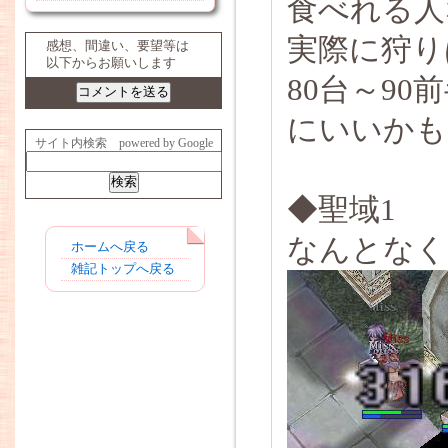
食べれる人
実際に狩り
感想、間違い、要望等は
以下からお願いします
80台～9
にいいかも
サイト内検索 powered by Google
◆聖域1
なんとなく
ホームへ戻る
雑記トップへ戻る