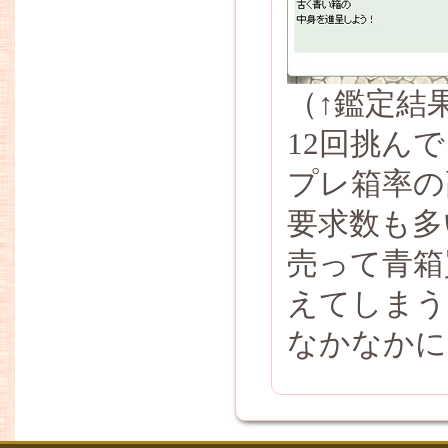
（↑鑑定結
12回挑ん
プレ箱率の
要求数も多
売って青箱
えてしまう
なかなかに