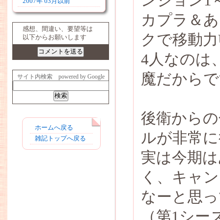
ンジョン1
2007年 03月以前
カプラ＆あ
感想、間違い、要望等は
クで移動力
以下からお願いします
4人なのは
魔だからで
サイト内検索 powered by Google
後衛からの
ホームへ戻る
ルが非常に
雑記トップへ戻る
実は今期は
く、キャン
なーと思っ
（第1シー