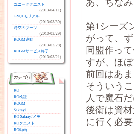
あ、ちなみ
ユニーククエスト
(2013/04/11)
GMメモリアル
(2013/03/30)
第1シーズ
時空のブーツ
(2013/03/29)
がって、ず
ROGM連動
(2013/03/28)
同盟作って
ROGMサービス終了
(2013/03/21)
すが、ほぼ
前回はあま
そういうこ
RO
人で魔石だ
RO検証
ROGM
後衛は資材
SakrayJ
RO SakrayJメモ
に行く必要
ROクエスト
RO動画