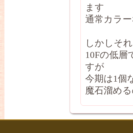
ます
通常カラー
しかしそれ
10Fの低
すが
今期は1個
魔石溜める