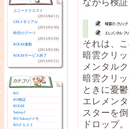
ながら検証
ユニーククエスト
(2013/04/11)
GMメモリアル
(2013/03/30)
時空のブーツ
(2013/03/29)
それは、こ
ROGM連動
(2013/03/28)
暗雲クリッ
ROGMサービス終了
(2013/03/21)
メンタルク
暗雲クリッ
ときに憂鬱
RO
エレメンタ
RO検証
ROGM
スターを倒
SakrayJ
RO SakrayJメモ
ドロップ。
ROクエスト