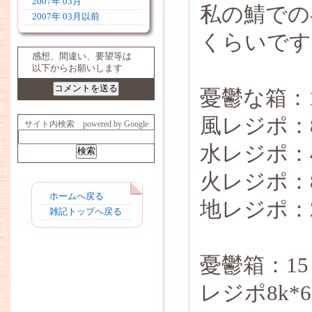
2007年 03月
私の鯖での
2007年 03月以前
くらいです
感想、間違い、要望等は
以下からお願いします
憂鬱な箱：
風レジポ：
サイト内検索 powered by Google
水レジポ：
火レジポ：
ホームへ戻る
地レジポ：
雑記トップへ戻る
憂鬱箱：15ｋ
レジポ8k*60+