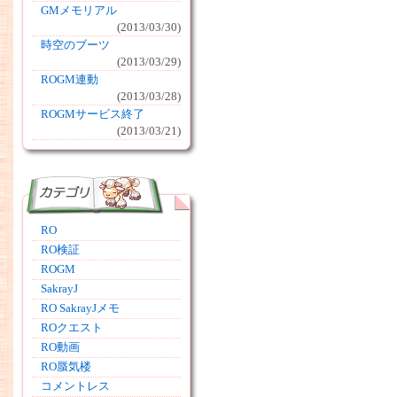
GMメモリアル
(2013/03/30)
時空のブーツ
(2013/03/29)
ROGM連動
(2013/03/28)
ROGMサービス終了
(2013/03/21)
RO
RO検証
ROGM
SakrayJ
RO SakrayJメモ
ROクエスト
RO動画
RO蜃気楼
コメントレス