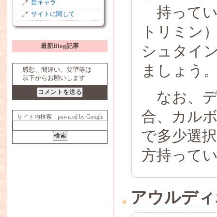
自キャラ
持ってい
サイトに関して
トリミン
最新Blog記事
シュタイ
R2S by Serio-net.
ましょう
感想、間違い、要望等は
以下からお願いします
なお、デ
合、カル
サイト内検索 powered by Google
で多少選択
方持って
アウルディ