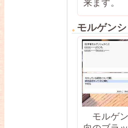
来ます。
モルゲンシ
モルゲン
向のブラッ