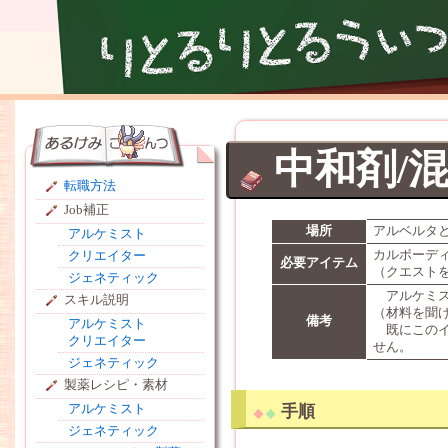
中和剤/
転職方法
Job補正
場所
アルベルタ
アルケミスト
カルボーデ
クリエイター
必要アイテム
（クエスト
ジェネティック
アルケミス
スキル説明
（材料を聞
備考
アルケミスト
既にこのイ
クリエイター
せん。
ジェネティック
製薬レシピ・素材
アルケミスト
手順
ジェネティック