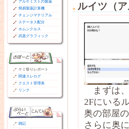
アルケミストの製薬
ルイツ（ア
簡易製薬計算機
チェンジマテリアル
ステータス配分
ホムンクルス
武器グラフィック
ケミ祭りレポート
関連スレログ
クエスト管理表
まずは、
リンク
2Fにいる
奥の部屋
さらに奥
雑記