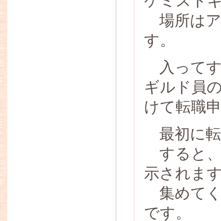
ケミスト
場所はア
す。
入ってす
ギルド員
けて転職
最初に転職
すると、
示されま
集めてく
です。