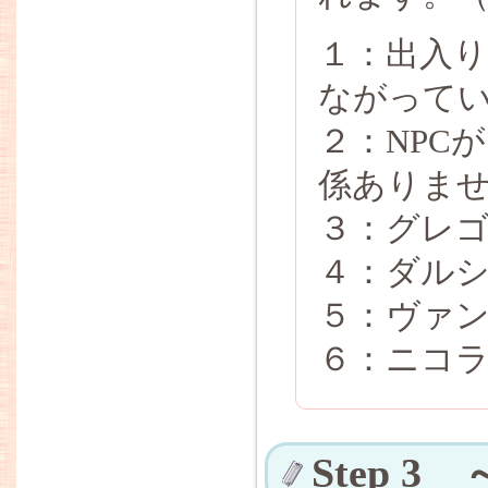
１：出入り
ながって
２：NPC
係ありま
３：グレ
４：ダル
５：ヴァ
６：ニコ
Step 