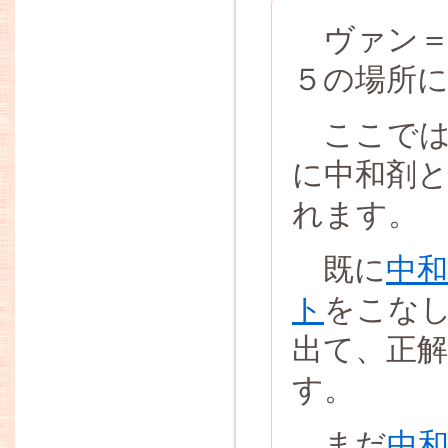
ヴァン＝
５の場所
ここでは
に中和剤
れます。
既に
中和
ト
をこな
出て、正
す。
まだ
中和