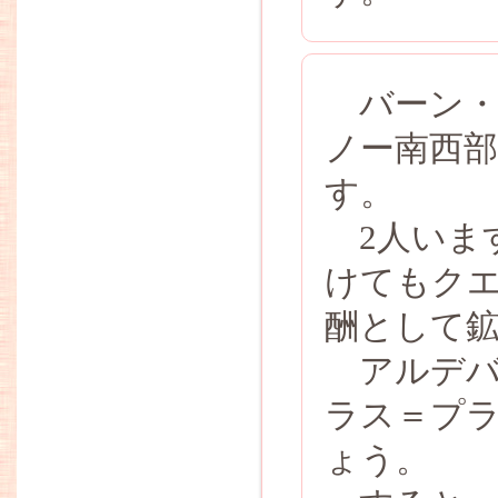
バーン・
ノー南西部
す。
2人いま
けてもク
酬として
アルデバ
ラス＝プ
ょう。