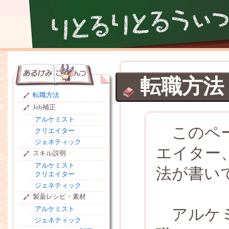
転職方法
転職方法
Job補正
アルケミスト
このペー
クリエイター
ジェネティック
エイター
スキル説明
アルケミスト
法が書い
クリエイター
ジェネティック
製薬レシピ・素材
アルケミスト
アルケミ
ジェネティック