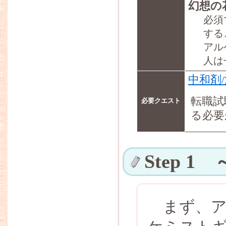
幻想の花
必須
する
アル
人は
中和剤
転職試
必要クエスト
る必要
Step 
まず、ア