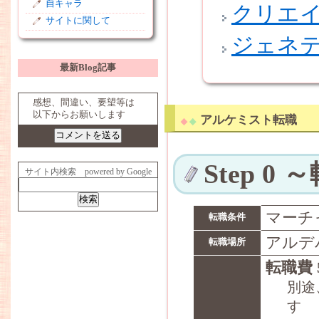
自キャラ
クリエ
サイトに関して
ジェネ
最新Blog記事
R2S by Serio-net.
感想、間違い、要望等は
以下からお願いします
アルケミスト転職
Step 0
サイト内検索 powered by Google
マーチ
転職条件
アルデ
転職場所
転職費 5
別途
す