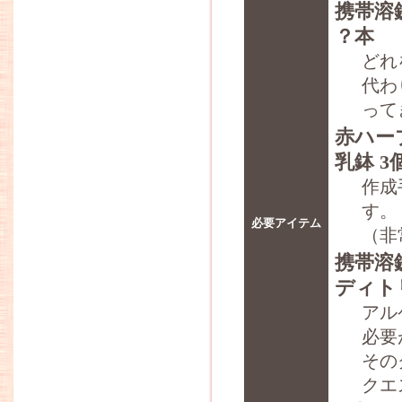
携帯溶鉱
？本
どれ
代わ
って
赤ハー
乳鉢 3
作成
す。
必要アイテム
（非
携帯溶鉱
ディト
アル
必要
その
クエ