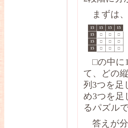
まずは、
15
15
15
15
15
□
□
□
15
□
□
□
15
□
□
□
□の中に1
て、どの縦
列3つを足
め3つを足
るパズル
答えが分