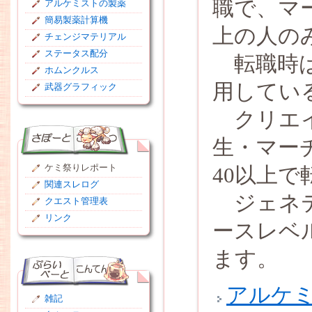
職で、マ
アルケミストの製薬
簡易製薬計算機
上の人の
チェンジマテリアル
ステータス配分
転職時は
ホムンクルス
用してい
武器グラフィック
クリエイ
生・マー
40以上
ケミ祭りレポート
関連スレログ
ジェネテ
クエスト管理表
リンク
ースレベ
ます。
アルケ
雑記