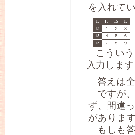
を入れて
15
15
15
15
15
１
２
３
15
４
５
６
15
７
８
９
こういう解
入力します
答えは全
ですが、
ず、間違
がありま
もしも答