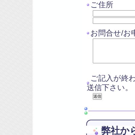
ご住所
お問合せ/お
ご記入が終
送信下さい。
弊社か