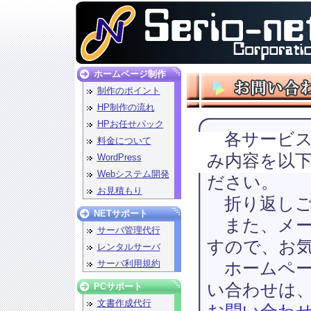
ホームページ制作
制作のポイント
HP制作の流れ
HPお任せパック
各サービス
料金について
み内容を以
WordPress
Webシステム開発
ださい。
お見積もり
折り返しご
NETサポート
また、メー
サーバ管理代行
すので、お
レンタルサーバ
サーバ利用規約
ホームペー
い合わせは
PCサポート
文書作成代行