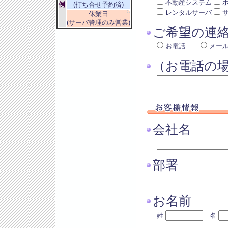
不動産システム
例
(打ち合せ予約済)
レンタルサーバ
休業日
(サーバ管理のみ営業)
ご希望の連
お電話
メー
（お電話の
会社名
部署
お名前
姓
名