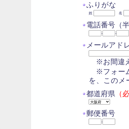
ふりがな
姓
名
電話番号（
-
-
メールアド
※お間違え
※フォーム
を、このメ
都道府県
（
郵便番号
-